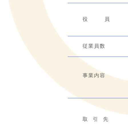
役 員
従
業
員
数
事
業
内
容
取 引 先