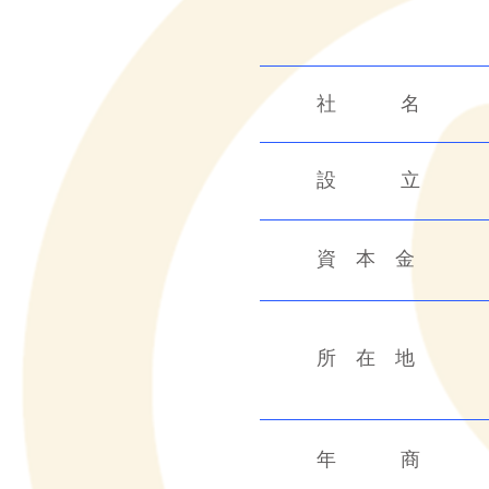
社 名
設 立
資 本 金
所 在 地
年 商