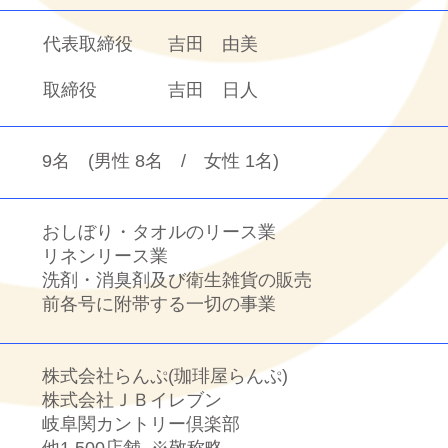
代表取締役
吉田 由美
取締役
吉田 日人
9名 (男性 8名 / 女性 1名)
おしぼり・タオルのリース業
リネンリース業
洗剤・消臭剤及び衛生雑貨の販売
前各号に附帯する一切の事業
株式会社らんぷ(珈琲屋らんぷ)
株式会社ＪＢイレブン
岐阜関カントリー倶楽部